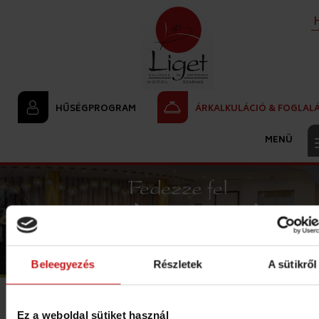
HŰSÉGPROGRAM
ÁRKALKULÁCIÓ & FOGLAL
Beleegyezés
Részletek
A sütikről
<
ÉRDEMES TUDNI
HŰSÉGPROGRAM
VENDÉGKÖNYV
Ez a weboldal sütiket használ