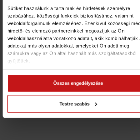
ADATVÉDELEM
ÁSZF
PARTNEREK
KAPCSOLAT
Sütiket használunk a tartalmak és hirdetések személyre
szabásához, közösségi funkciók biztosításához, valamint
weboldalforgalmunk elemzéséhez. Ezenkívül közösségi méd
hirdető- és elemező partnereinkkel megosztjuk az Ön
weboldalhasználatra vonatkozó adatait, akik kombinálhatják
adatokat más olyan adatokkal, amelyeket Ön adott meg
+36 66 311 954
info@ligetszarvas.hu
számukra vagy az Ön által használt más szolgáltatásokból
5540 Szarvas, Erzsébet Liget
gyűjtöttek.
GPS: N46.860033°, E20.537181°
Összes engedélyezése
© 2016
Liget Wellness és Konferencia Hotel****
- Szar
Testre szabás