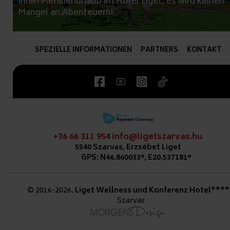
Ihren Familienurlaub im Hotel Liget, es wird keinen
Mangel an Abenteuern!
SPEZIELLE INFORMATIONEN
PARTNERS
KONTAKT
+36 66 311 954
info@ligetszarvas.hu
5540 Szarvas, Erzsébet Liget
GPS: N46.860033°, E20.537181°
© 2016-2026.
Liget Wellness und Konferenz Hotel****
Szarvas