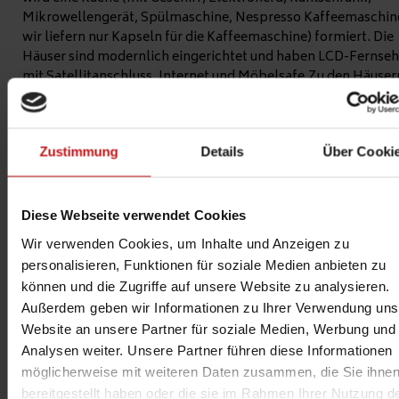
Mikrowellengerät,
Spülmaschine
, Nespresso Kaffeemaschine
wir liefern nur Kapseln für die Kaffeemaschine) formiert. Die
Häuser sind modernlich eingerichtet und haben LCD-Fernseh
mit Satellitanschluss, Internet und Möbelsafe.Zu den Häuser
gehört je eine grosse Terrasse eingerichtet Gartenmöbeln.
Unsere Komfort PLUS Villen für 6 Personen bieten gegen
Aufpreis Platz für maximal 6 Erwachsene und 2 Kinder. Für di
Zustimmung
Details
Über Cooki
zusätzlichen Personen stellen wir im Wohnzimmer ein
Schlafsofa bereit.
Den Bewohnern unserer Villen stellen wir für ihren Aufenthal
Diese Webseite verwendet Cookies
kostenfrei Bademäntel zur Verfügung (für unsere Gäste ab 16
Wir verwenden Cookies, um Inhalte und Anzeigen zu
Jahren). In unseren Villen stellen wir Bademäntel aus Frottee 
personalisieren, Funktionen für soziale Medien anbieten zu
Verfügung. Das Mitnehmen der Bademäntel aus dem
können und die Zugriffe auf unsere Website zu analysieren.
Hotelbereich ist VERBOTEN!
Außerdem geben wir Informationen zu Ihrer Verwendung uns
BUCHUNG
Website an unsere Partner für soziale Medien, Werbung und
Analysen weiter. Unsere Partner führen diese Informationen
möglicherweise mit weiteren Daten zusammen, die Sie ihne
bereitgestellt haben oder die sie im Rahmen Ihrer Nutzung d