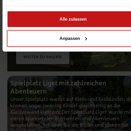
Dienste gesammelt haben.
IM HERZ VOM
Alle zulassen
KOMITAT
BÉKÉS!
Anpassen
WEITER ZU GALERIE
Spielplatz Liget mit zahlreichen
Abenteuern
Unser Spielplatz wartet auf Klein-und Großkinder, d
können sogar zwanzig Kinder gleichzeitig an die
Kletterwand klettern. Der Spielplatz Liget wurde mi
vielen spannenden Elementen und Abenteuern
ausgestattet. Schauen Sie die Bilder und planen Sie