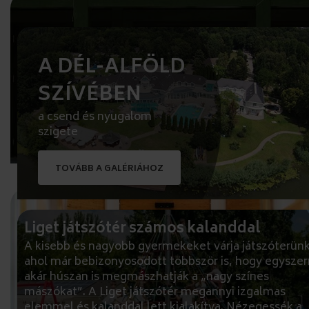
A DÉL-ALFÖLD
SZÍVÉBEN
a csend és nyugalom
szigete
TOVÁBB A GALÉRIÁHOZ
Liget játszótér számos kalanddal
A kisebb és nagyobb gyermekeket várja játszóterünk
ahol már bebizonyosodott többször is, hogy egyszer
akár húszan is megmászhatják a „nagy színes
mászókat”. A Liget játszótér megannyi izgalmas
elemmel és kalanddal lett kialakítva. Nézegessék a