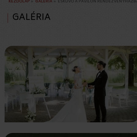
KEZDŐLAP
»
GALÉRIA
»
ESKÜVŐ A PAVILON RENDEZVÉNYHÁZB
GALÉRIA