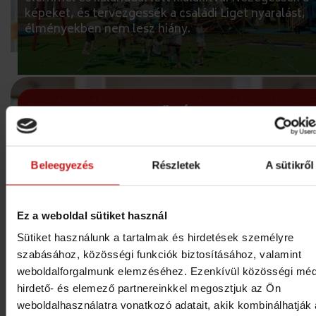
képeket, és tervezgessék a családi Liget nyaralást,
élményekben nem lesz hiány.
ISMERJE MEG ELSŐKÉNT
legújabb akcióinkat!
HÍRLEVÉL FELIRATKOZÁS
Beleegyezés
Részletek
A sütikről
Ez a weboldal sütiket használ
ÉRDEMES TUDNI
HŰSÉGPROGRAM
VENDÉGKÖNYV
ADATVÉDELEM
ÁSZF
PARTNEREK
KAPCSOLAT
Sütiket használunk a tartalmak és hirdetések személyre
szabásához, közösségi funkciók biztosításához, valamint
weboldalforgalmunk elemzéséhez. Ezenkívül közösségi méd
hirdető- és elemező partnereinkkel megosztjuk az Ön
weboldalhasználatra vonatkozó adatait, akik kombinálhatják