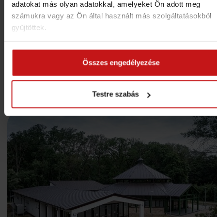
adatokat más olyan adatokkal, amelyeket Ön adott meg
számukra vagy az Ön által használt más szolgáltatásokból
+36 66 311 954
info@ligetszarvas.hu
gyűjtöttek.
5540 Szarvas, Erzsébet Liget
GPS: N46.860033°, E20.537181°
Összes engedélyezése
© 2016
Liget Wellness és Konferencia Hotel****
- Szar
Testre szabás