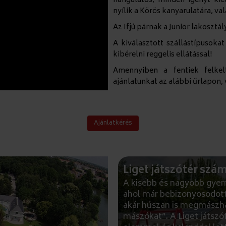
hangulatos, minden igényt kie
nyílik a Körös kanyarulatára, va
Az Ifjú párnak a Junior lakosztá
A kiválasztott szállástípusok
kibérelni reggelis ellátással!
Amennyiben a fentiek felkel
ajánlatunkat az alábbi űrlapon,
Ajánlatkérés
Liget játszótér szá
A kisebb és nagyobb gyer
ahol már bebizonyosodott
akár húszan is megmászha
mászókat”. A Liget játsz