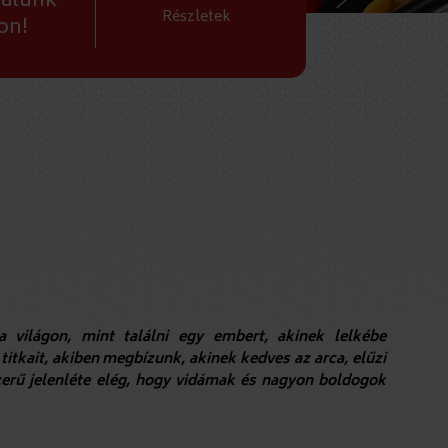
ŐSZI
ralunk
Részletek
on!
 világon, mint találni egy embert, akinek lelkébe
titkait, akiben megbízunk, akinek kedves az arca, elűzi
zerű jelenléte elég, hogy vidámak és nagyon boldogok