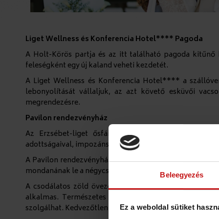
Liget Wellness és Konferencia Hotel**** Pagoda
A Holt-Körös partja és az itt található pagoda kitűnő
feleségként egy új kaland veheti kezdetét.
A Liget Wellness és Konferencia Hotel**** a szállóve
lebonyolítását vállaljuk, az azt követő esküvői vac
megrendezésre.
Pavilon rendezvényház
Az Erzsébet-liget ősfáinak gyűrűjében, csendes, zöl
adottságaival, impozáns belső tereivel egyedülálló esküv
A Pavilon rendezvényház ideális helyszínt jelent azokn
mondanának le a négycsillagos színvonalú szolgáltatáso
Beleegyezés
A csodálatos zöld övezetben elhelyezkedő épületkompl
alkalmas. Természetes fénnyel megvilágított hangulat
szolgálhat. Kedvezőtlen időjárási viszonyok esetére a r
Ez a weboldal sütiket haszn