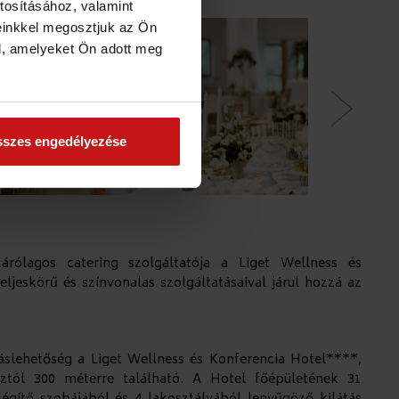
tosításához, valamint
einkkel megosztjuk az Ön
l, amelyeket Ön adott meg
szes engedélyezése
árólagos catering szolgáltatója a Liget Wellness és
ljeskörű és színvonalas szolgáltatásaival járul hozzá az
láslehetőség a Liget Wellness és Konferencia Hotel****,
ztól 300 méterre található. A Hotel főépületének 31