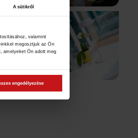
A sütikről
tosításához, valamint
einkkel megosztjuk az Ön
l, amelyeket Ön adott meg
szes engedélyezése