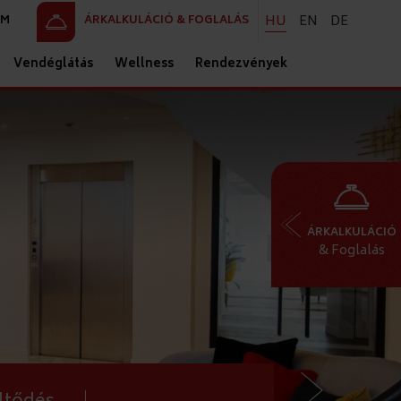
HU
EN
DE
AM
ÁRKALKULÁCIÓ & FOGLALÁS
Vendéglátás
Wellness
Rendezvények
ÁRKALKULÁCIÓ
& Foglalás