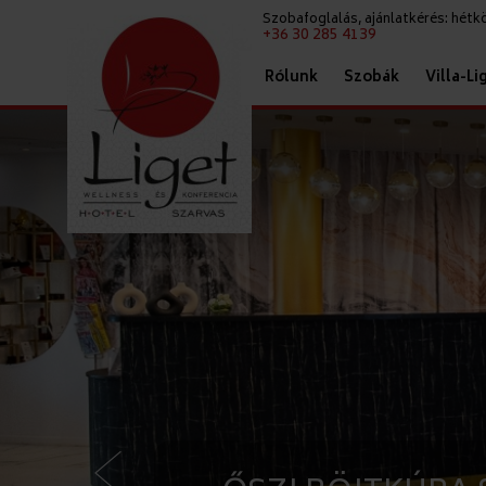
Szobafoglalás, ajánlatkérés: hét
+36 30 285 4139
Rólunk
Szobák
Villa-Li
<