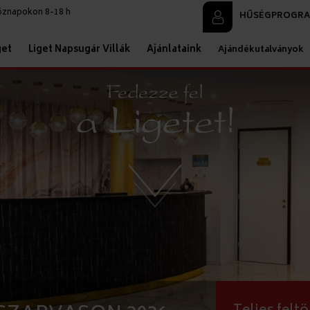
köznapokon 8-18 h
HŰSÉGPROGR
get
Liget Napsugár Villák
Ajánlataink
Ajándékutalványok