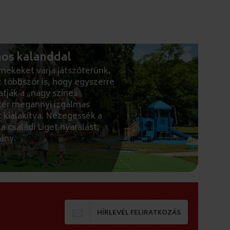
mos kalanddal
mekeket várja játszóterünk,
 többször is, hogy egyszerre
tják a „nagy színes
ótér megannyi izgalmas
 kialakítva. Nézegessék a
 családi Liget nyaralást,
ány.
HÍRLEVÉL FELIRATKOZÁS