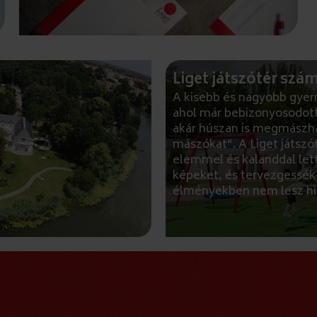
Liget játszótér szá
A kisebb és nagyobb gyer
ahol már bebizonyosodott
akár húszan is megmászha
mászókat”. A Liget játsz
elemmel és kalanddal lett
képeket, és tervezgessék a
élményekben nem lesz hi