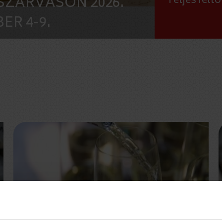
SZARVASON 2026.
Teljes felt
ER 4-9.