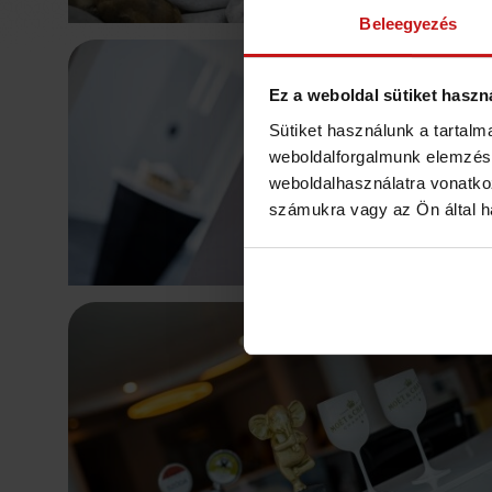
Beleegyezés
Ez a weboldal sütiket haszn
Sütiket használunk a tartal
weboldalforgalmunk elemzésé
weboldalhasználatra vonatko
számukra vagy az Ön által ha