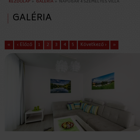
KEZDŐLAP
»
GALÉRIA
»
NAPUGÁR 4 SZEMÉLYES VILLA
GALÉRIA
«
‹ Előző
1
2
3
4
5
Következő ›
»