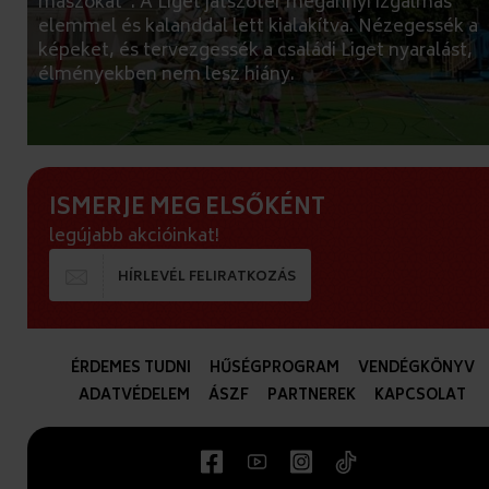
mászókat”. A Liget játszótér megannyi izgalmas
elemmel és kalanddal lett kialakítva. Nézegessék a
képeket, és tervezgessék a családi Liget nyaralást,
élményekben nem lesz hiány.
ISMERJE MEG ELSŐKÉNT
legújabb akcióinkat!
HÍRLEVÉL FELIRATKOZÁS
ÉRDEMES TUDNI
HŰSÉGPROGRAM
VENDÉGKÖNYV
ADATVÉDELEM
ÁSZF
PARTNEREK
KAPCSOLAT