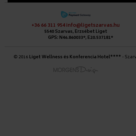
+36 66 311 954
info@ligetszarvas.hu
5540 Szarvas, Erzsébet Liget
GPS: N46.860033°, E20.537181°
© 2016
Liget Wellness és Konferencia Hotel****
- Szar