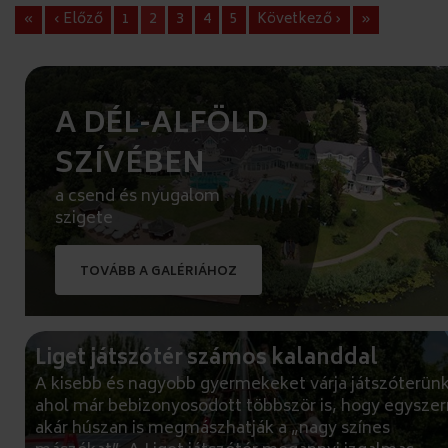
«
‹ Előző
1
2
3
4
5
Következő ›
»
A DÉL-ALFÖLD
SZÍVÉBEN
a csend és nyugalom
szigete
TOVÁBB A GALÉRIÁHOZ
Liget játszótér számos kalanddal
A kisebb és nagyobb gyermekeket várja játszóterünk
ahol már bebizonyosodott többször is, hogy egyszer
akár húszan is megmászhatják a „nagy színes