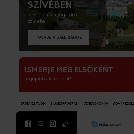
SZÍVÉBEN
a csend és nyugalom
szigete
TOVÁBB A GALÉRIÁHOZ
ISMERJE MEG ELSŐKÉNT
legújabb akcióinkat!
ÉRDEMES TUDNI
HŰSÉGPROGRAM
VENDÉGKÖNYV
ADATVÉDEL