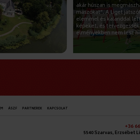
akár húszan is megmászha
mászókat”. A Liget játsz
elemmel és kalanddal lett
képeket, és tervezgessék a
élményekben nem lesz hi
EM
ÁSZF
PARTNEREK
KAPCSOLAT
+36 66
5540 Szarvas, Erzsébet L