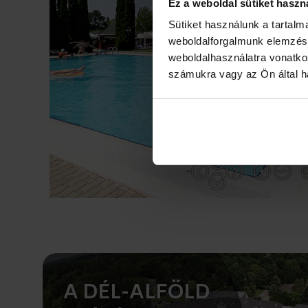
Ez a weboldal sütiket haszn
Sütiket használunk a tartal
weboldalforgalmunk elemzésé
weboldalhasználatra vonatko
számukra vagy az Ön által ha
A DÉL-ALFÖLD