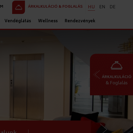
HU
EN
DE
AM
ÁRKALKULÁCIÓ & FOGLALÁS
Vendéglátás
Wellness
Rendezvények
ÁRKALKULÁCIÓ
& Foglalás