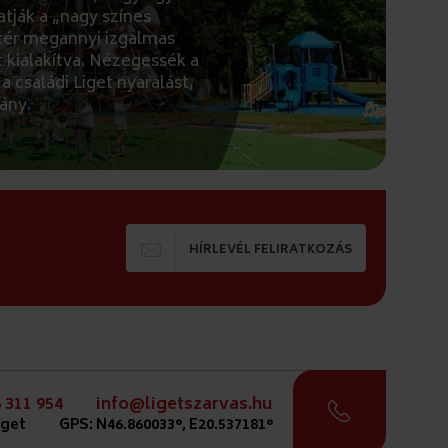
tják a „nagy színes
ótér megannyi izgalmas
 kialakítva. Nézegessék a
 családi Liget nyaralást,
ány.
HÍRLEVÉL FELIRATKOZÁS
 311 954
info@ligetszarvas.hu
iget
GPS: N46.860033°, E20.537181°