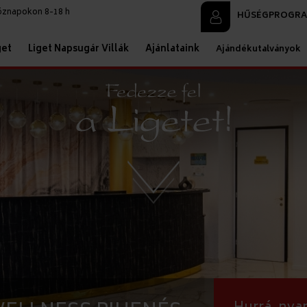
köznapokon 8-18 h
HŰSÉGPROGR
get
Liget Napsugár Villák
Ajánlataink
Ajándékutalványok