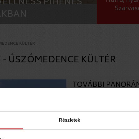
ELLNESS PIHENÉS
Hurrá, nya
Szarvas
ÁKBAN
MEDENCE KÜLTÉR
 - ÚSZÓMEDENCE KÜLTÉR
TOVÁBBI PANORÁ
Sóbarlang
Úszómedence kültér
Kültéri szaunaház és
Részletek
Kültéri gyógymedence 
Wellness pihenő