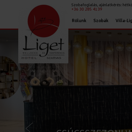
Szobafoglalás, ajánlatkérés: hét
+36 30 285 4139
Rólunk
Szobák
Villa-Li
<