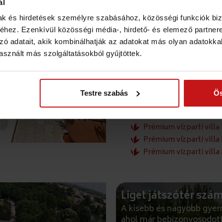
Játszótér
ál
mak és hirdetések személyre szabásához, közösségi funkciók biz
APARTMANHÁZAK 
hez. Ezenkívül közösségi média-, hirdető- és elemező partner
zó adatait, akik kombinálhatják az adatokat más olyan adatokka
Kültéri panorámafotó
sznált más szolgáltatásokból gyűjtöttek.
Hat fős apartman napp
Hat fős apartman egyi
Apartman fürdőszobáj
Testre szabás
Ös
Négy fős apartman nap
Négy fős apartman egy
Prémium vízparti villa 
Prémium vízparti villa
Prémium vízparti villa
Liget játszótér szá
A kisebb és nagyobb gyer
ahol már bebizonyosodott