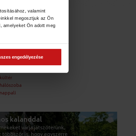
tosításához, valamint
PANORÁMAKÉPEI:
einkkel megosztjuk az Ön
l, amelyeket Ön adott meg
alija
k hálószobája
a
szes engedélyezése
palija
ik hálószobája
kültér
 hálószoba
 nappali
mos kalanddal
mekeket várja játszóterünk,
 többször is, hogy egyszerre